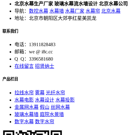
北京水幕生产厂家 玻璃水幕流水墙设计 北京水幕公司
导航：
数控水幕
水幕墙
水幕厂家
水幕帘
北京水幕
地址：北京市朝阳区大郊亭红星美凯龙
联系我们
电话：13911828483
邮箱：we @ i8c.cc
Q Q：3396581680
在线留言
招贤纳士
产品栏目
拉线水帘
雾幕
光纤水帘
水幕电影
水幕设计
水幕投影
金属网水幕
假山
丝网水幕
玻璃水幕墙
庭院水景墙
数字水幕
数字水帘