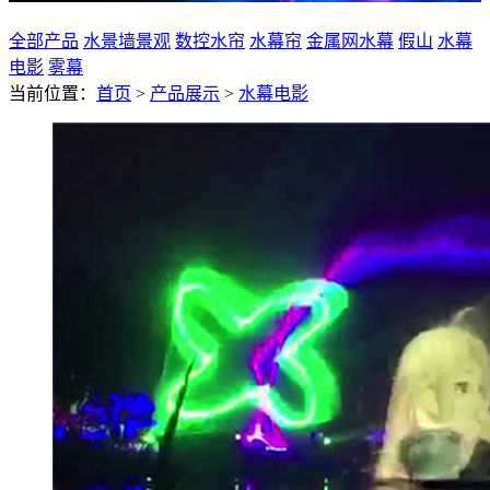
全部产品
水景墙景观
数控水帘
水幕帘
金属网水幕
假山
水幕
电影
雾幕
当前位置：
首页
>
产品展示
>
水幕电影