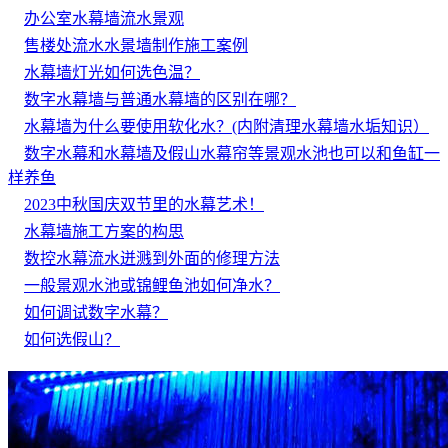
办公室水幕墙流水景观
售楼处流水水景墙制作施工案例
水幕墙灯光如何选色温？
数字水幕墙与普通水幕墙的区别在哪？
水幕墙为什么要使用软化水？(内附清理水幕墙水垢知识）
数字水幕和水幕墙及假山水幕帘等景观水池也可以和鱼缸一
样养鱼
2023中秋国庆双节里的水幕艺术！
水幕墙施工方案的构思
数控水幕流水迸溅到外面的修理方法
一般景观水池或锦鲤鱼池如何净水？
如何调试数字水幕？
如何选假山？