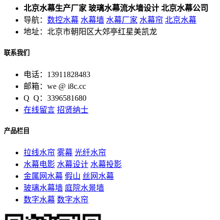
北京水幕生产厂家 玻璃水幕流水墙设计 北京水幕公司
导航：
数控水幕
水幕墙
水幕厂家
水幕帘
北京水幕
地址：北京市朝阳区大郊亭红星美凯龙
联系我们
电话：13911828483
邮箱：we @ i8c.cc
Q Q：3396581680
在线留言
招贤纳士
产品栏目
拉线水帘
雾幕
光纤水帘
水幕电影
水幕设计
水幕投影
金属网水幕
假山
丝网水幕
玻璃水幕墙
庭院水景墙
数字水幕
数字水帘