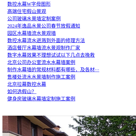
数控水幕W字母图形
高端住宅假山景观
公司玻璃水景墙定制案例
2024年逸品水景公司春节放假通知
园区水幕墙流水景观墙
数控水幕流水迸溅到外面的修理方法
酒店餐厅水幕墙流水景观制作厂家
数字水幕效果不理想试试以下几点去挽救
北京公司办公室流水水幕墙案例
制作水幕墙的常规材料都有哪些，及各材···
售楼处流水水景墙制作施工案例
北京拉幕数控水幕
如何选假山？
健身房玻璃水幕墙定制施工案例