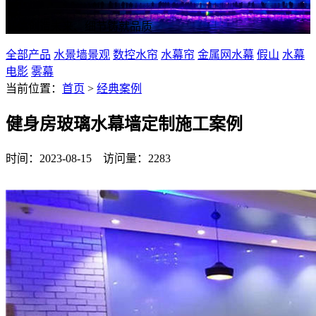
诚信创造未来、细节铸就品质
全部产品
水景墙景观
数控水帘
水幕帘
金属网水幕
假山
水幕
电影
雾幕
当前位置：
首页
>
经典案例
健身房玻璃水幕墙定制施工案例
时间：2023-08-15 访问量：2283