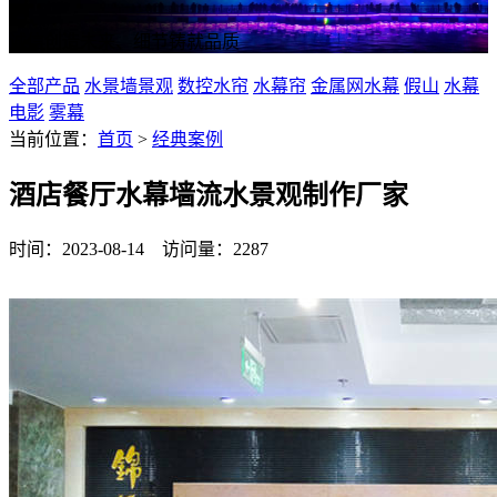
诚信创造未来、细节铸就品质
全部产品
水景墙景观
数控水帘
水幕帘
金属网水幕
假山
水幕
电影
雾幕
当前位置：
首页
>
经典案例
酒店餐厅水幕墙流水景观制作厂家
时间：2023-08-14 访问量：2287