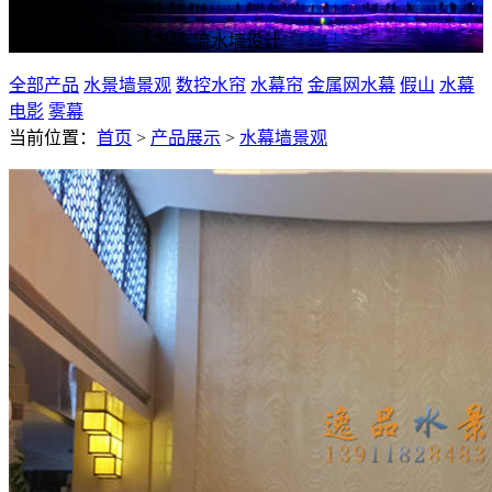
玻璃水幕墙,庭院水景墙,流水墙设计
全部产品
水景墙景观
数控水帘
水幕帘
金属网水幕
假山
水幕
电影
雾幕
当前位置：
首页
>
产品展示
>
水幕墙景观