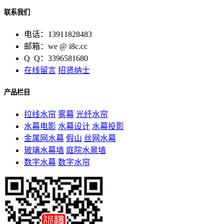
联系我们
电话：13911828483
邮箱：we @ i8c.cc
Q Q：3396581680
在线留言
招贤纳士
产品栏目
拉线水帘
雾幕
光纤水帘
水幕电影
水幕设计
水幕投影
金属网水幕
假山
丝网水幕
玻璃水幕墙
庭院水景墙
数字水幕
数字水帘