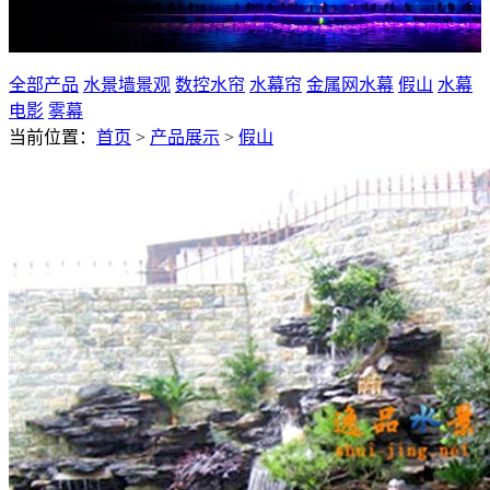
假山瀑布水系设计施工
全部产品
水景墙景观
数控水帘
水幕帘
金属网水幕
假山
水幕
电影
雾幕
当前位置：
首页
>
产品展示
>
假山