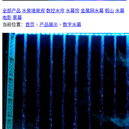
全部产品
水景墙景观
数控水帘
水幕帘
金属网水幕
假山
水幕
电影
雾幕
当前位置：
首页
>
产品展示
>
数字水幕