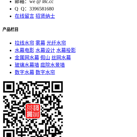
邮箱：we @ i8c.cc
Q Q：3396581680
在线留言
招贤纳士
产品栏目
拉线水帘
雾幕
光纤水帘
水幕电影
水幕设计
水幕投影
金属网水幕
假山
丝网水幕
玻璃水幕墙
庭院水景墙
数字水幕
数字水帘