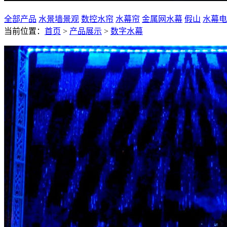
全部产品
水景墙景观
数控水帘
水幕帘
金属网水幕
假山
水幕电
当前位置：
首页
>
产品展示
>
数字水幕