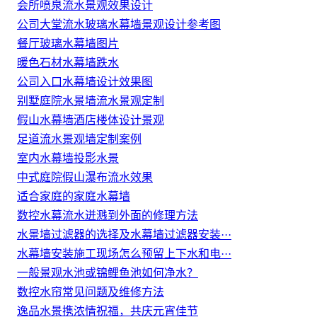
会所喷泉流水景观效果设计
公司大堂流水玻璃水幕墙景观设计参考图
餐厅玻璃水幕墙图片
暖色石材水幕墙跌水
公司入口水幕墙设计效果图
别墅庭院水景墙流水景观定制
假山水幕墙酒店楼体设计景观
足道流水景观墙定制案例
室内水幕墙投影水景
中式庭院假山瀑布流水效果
适合家庭的家庭水幕墙
数控水幕流水迸溅到外面的修理方法
水景墙过滤器的选择及水幕墙过滤器安装···
水幕墙安装施工现场怎么预留上下水和电···
一般景观水池或锦鲤鱼池如何净水？
数控水帘常见问题及维修方法
逸品水景携浓情祝福，共庆元宵佳节