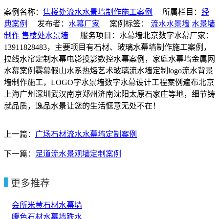
案例名称：
售楼处流水水景墙制作施工案例
所属栏目：
经
典案例
发布者：
水幕厂家
案例标签：
流水水景墙
水景墙
制作
售楼处水景墙
服务项目：水幕墙北京数字水幕厂家：
13911828483，主要项目有石材、玻璃水幕墙制作施工案例，
拉线水帘定制水幕电影投影数控水幕案例，家庭水幕墙金属网
水幕案例雾幕假山水系热熔艺术玻璃流水墙定制logo流水背景
墙制作施工，LOGO字水景墙数字水幕设计工程案例遍布北京
上海广州深圳武汉南京郑州济南沈阳太原石家庄等地，细节铸
就品质，逸品水景让您的生活惬意无处不在！
上一篇：
广场石材流水水幕墙定制案例
下一篇：
足道流水景观墙定制案例
更多推荐
会所米黄石材水幕墙
暖色石材水幕墙跌水