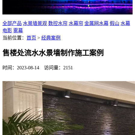
诚信创造未来、细节铸就品质
全部产品
水景墙景观
数控水帘
水幕帘
金属网水幕
假山
水幕
电影
雾幕
当前位置：
首页
>
经典案例
售楼处流水水景墙制作施工案例
时间：2023-08-14 访问量：2151