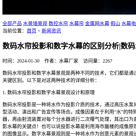
了解最新水幕公司动态及水景行业资讯
全部产品
水景墙景观
数控水帘
水幕帘
金属网水幕
假山
水幕电
当前位置：
首页
>
新闻资讯
数码水帘投影和数字水幕的区别分析|数
时间：2024-01-30 作者：水幕厂家 访问量：2267
数码水帘投影和数字水幕景观是两种不同的技术，它们都是通
关键区别。以下是对这两种技术的详细分析：
1. 数码水帘投影和数字水幕景观设计和原理
数码水帘投影是一种将水作为投影介质的技术，通过高压水泵
型活动、演出和广告宣传等场合。成像因素在于利用“水”的
器，再由射流装置对每个分水器进行二次曝气处理，其出口为
影水幕的关键点！也可以说投影水幕是利用海市蜃楼的成像原
的图像显示。数字水幕景观则是一种将水作为创意元素的景观